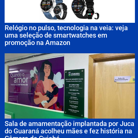
Relógio no pulso, tecnologia na veia: veja
uma seleção de smartwatches em
promoção na Amazon
Sala de amamentação implantada por Juca
do Guaraná acolheu mães e fez história na