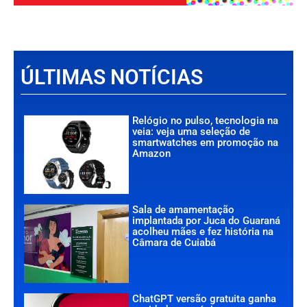
ÚLTIMAS NOTÍCIAS
Relógio no pulso, tecnologia na
veia: veja uma seleção de
smartwatches em promoção na
Amazon
Sala de amamentação
implantada por Juca do Guaraná
acolheu mães e fez história na
Câmara de Cuiabá
ChatGPT versão gratuita ganha