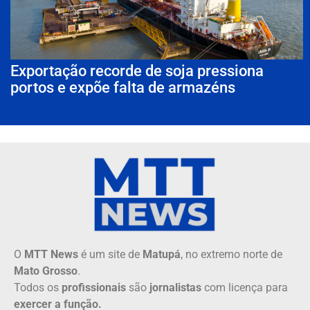
Exportação recorde de soja pressiona
portos e expõe falta de armazéns
O
MTT News
é um site de
Matupá
, no extremo norte de
Mato Grosso
.
Todos os
profissionais
são
jornalistas
com licença para
exercer a função.