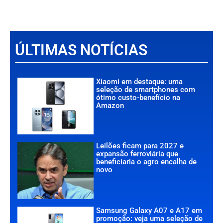
ÚLTIMAS NOTÍCIAS
Xiaomi em destaque: uma
seleção de smartphones com
ótimo custo-benefício na
Amazon
Leilões ficam para 2027 e
expansão ferroviária que
beneficiaria o agro encalha de
novo
Samsung Galaxy A07 e A17 em
promoção: veja uma seleção de