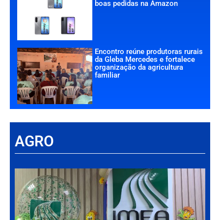
boas pedidas na Amazon
Encontro reúne produtoras rurais
da Gleba Mercedes e fortalece
organização da agricultura
familiar
AGRO
Há
Im
tr
da
int