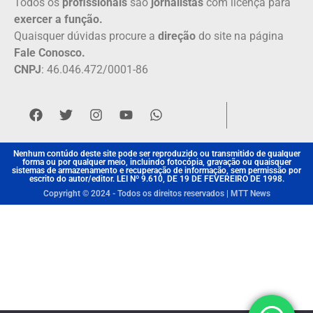
Todos os
profissionais
são
jornalistas
com licença para
exercer a função.
Quaisquer dúvidas procure a
direção
do site na página
Fale Conosco.
CNPJ
: 46.046.472/0001-86
Nenhum contúdo deste site pode ser reproduzido ou transmitido de qualquer
forma ou por qualquer meio, incluindo fotocópia, gravação ou quaisquer
sistemas de armazenamento e recuperação de informação, sem permissão por
escrito do autor/editor. LEI Nº 9.610, DE 19 DE FEVEREIRO DE 1998.
Copyright © 2024 - Todos os direitos reservados | MTT News