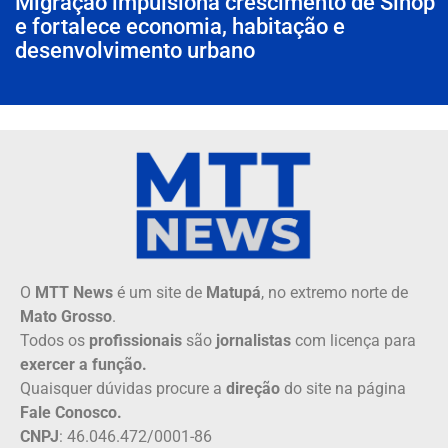
Migração impulsiona crescimento de Sinop
e fortalece economia, habitação e
desenvolvimento urbano
O
MTT News
é um site de
Matupá
, no extremo norte de
Mato Grosso
.
Todos os
profissionais
são
jornalistas
com licença para
exercer a função.
Quaisquer dúvidas procure a
direção
do site na página
Fale Conosco.
CNPJ
: 46.046.472/0001-86