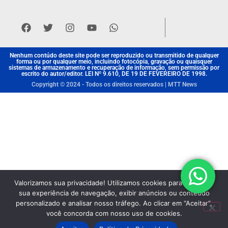
Nenhum contúdo deste site pode ser reproduzido ou transmitido de qualquer
forma ou por qualquer meio, incluindo fotocópia, gravação ou quaisquer
sistemas de armazenamento e recuperação de informação, sem permissão por
escrito do autor/editor. LEI Nº 9.610, DE 19 DE FEVEREIRO DE 1998.
Copyright © 2024 - Todos os direitos reservados | MTT News
Valorizamos sua privacidade! Utilizamos cookies para aprimorar
sua experiência de navegação, exibir anúncios ou conteúdo
personalizado e analisar nosso tráfego. Ao clicar em “Aceitar”,
você concorda com nosso uso de cookies.