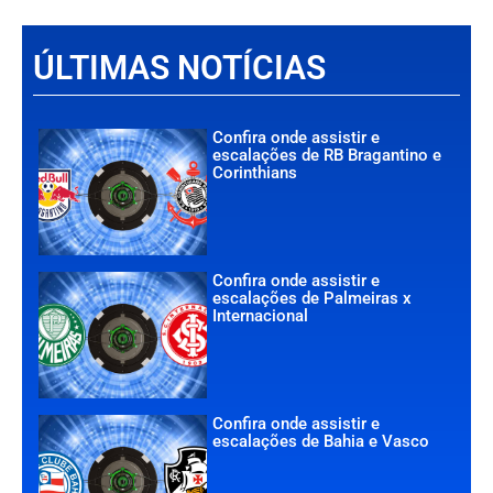
ÚLTIMAS NOTÍCIAS
Confira onde assistir e
escalações de RB Bragantino e
Corinthians
Confira onde assistir e
escalações de Palmeiras x
Internacional
Confira onde assistir e
escalações de Bahia e Vasco