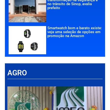
no trânsito de Sinop, avalia
prefeito
Smartwatch bom e barato existe:
veja uma seleção de opções em
promoção na Amazon
AGRO
Há
Im
tr
da
int