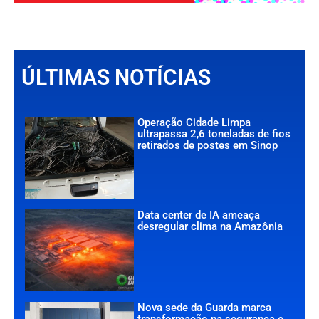
ÚLTIMAS NOTÍCIAS
Operação Cidade Limpa
ultrapassa 2,6 toneladas de fios
retirados de postes em Sinop
Data center de IA ameaça
desregular clima na Amazônia
Nova sede da Guarda marca
transformação na segurança e