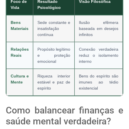
Foco de
Resultado
Visão Filosófica
Vida
Psicológico
Bens
Sede constante e
Ilusão efêmera
Materiais
insatisfação
baseada em desejos
contínua
infinitos
Relações
Propósito legítimo
Conexão verdadeira
Reais
e proteção
reduz o isolamento
emocional
interno
Cultura e
Riqueza interior
Bens do espírito são
Mente
estável e paz de
imunes ao tédio
espírito
existencial
Como balancear finanças e
saúde mental verdadeira?