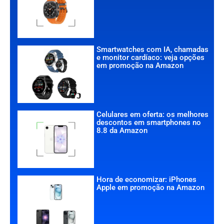
Smartwatches com IA, chamadas
e monitor cardíaco: veja opções
em promoção na Amazon
Celulares em oferta: os melhores
descontos em smartphones no
8.8 da Amazon
Hora de economizar: iPhones
Apple em promoção na Amazon