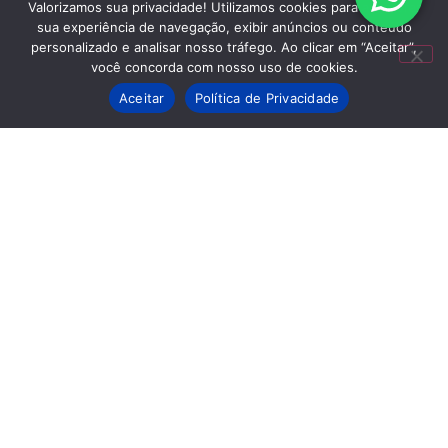
Valorizamos sua privacidade! Utilizamos cookies para aprimorar
sua experiência de navegação, exibir anúncios ou conteúdo
personalizado e analisar nosso tráfego. Ao clicar em “Aceitar”,
você concorda com nosso uso de cookies.
Aceitar
Política de Privacidade
Jornada de Marketing Digital reúne
especialistas nacionais durante o
Conecta MT
Cleudson Moreira
6 de Agosto, 2026
14:35
Continue lendo »
Sinop recebe Encantos da
Gastronomia para escolher prato
típico oficial do município
Cleudson Moreira
6 de Agosto, 2026
14:04
Continue lendo »