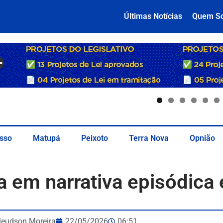
Últimas Notícias
Quem S
sso
Matupá
Peixoto
Terra Nova
Opnião
 em narrativa episódica 
leudson Moreira
22/05/2026
06:51