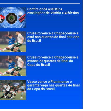
Confira onde assistir e
escalações de Vitória x Athletico
Cruzeiro vence a Chapecoense e
está nas quartas de final da Copa
do Brasil
Cruzeiro vence a Chapecoense e
avança às quartas de final da
Copa do Brasil
Vasco vence o Fluminense e
garante vaga nas quartas de final
da Copa do Brasil