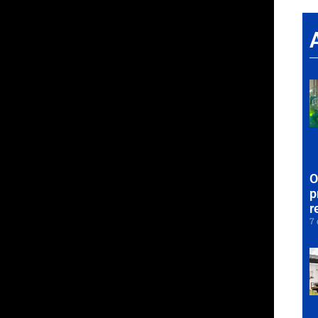
igital e formado em Jornalismo pela Universidade
O
p
r
7 