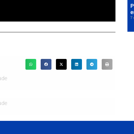
P
e
7 
ade
ade