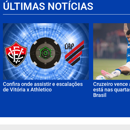
ÚLTIMAS NOTÍCIAS
Confira onde assistir e escalações
Cruzeiro vence
de Vitória x Athletico
está nas quarta
Brasil