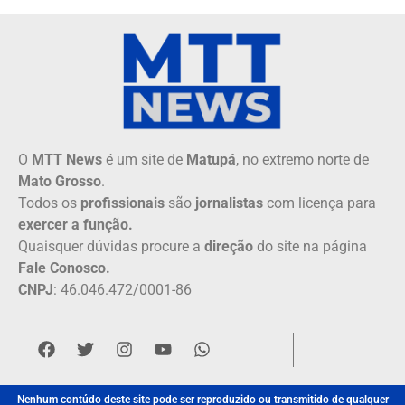
O
MTT News
é um site de
Matupá
, no extremo norte de
Mato Grosso
.
Todos os
profissionais
são
jornalistas
com licença para
exercer a função.
Quaisquer dúvidas procure a
direção
do site na página
Fale Conosco.
CNPJ
: 46.046.472/0001-86
Nenhum contúdo deste site pode ser reproduzido ou transmitido de qualquer