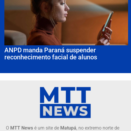
ANPD manda Paraná suspender
reconhecimento facial de alunos
O
MTT News
é um site de
Matupá
, no extremo norte de