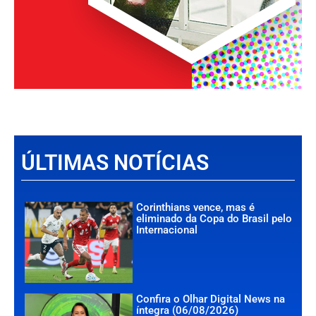
ÚLTIMAS NOTÍCIAS
Corinthians vence, mas é
eliminado da Copa do Brasil pelo
Internacional
Confira o Olhar Digital News na
íntegra (06/08/2026)