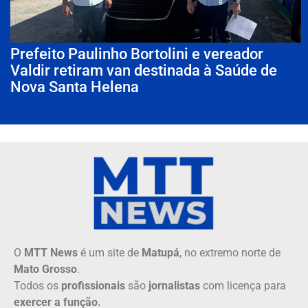
Prefeito Paulinho Bortolini e vereador
Valdir retiram van destinada à Saúde de
Nova Santa Helena
O
MTT News
é um site de
Matupá
, no extremo norte de
Mato Grosso
.
Todos os
profissionais
são
jornalistas
com licença para
exercer a função.