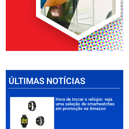
ÚLTIMAS NOTÍCIAS
Hora de trocar o relógio: veja
uma seleção de smartwatches
em promoção na Amazon