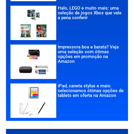
Halo, LEGO e muito mais: uma
seleção de jogos Xbox que vale
a pena conferir
Impressora boa e barata? Veja
uma seleção com ótimas
opções em promoção na
Amazon
iPad, caneta stylus e mais:
selecionamos ótimas opções de
tablets em oferta na Amazon