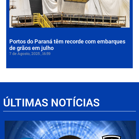
em
de
em
7 de
202
Portos do Paraná têm recorde com embarques
de grãos em julho
7 de Agosto, 2025
16:59
ÚLTIMAS NOTÍCIAS