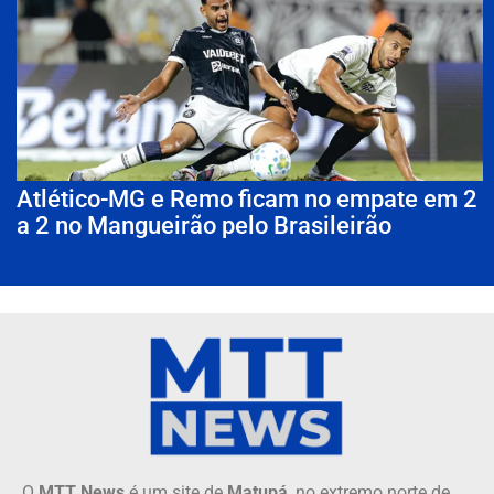
Atlético-MG e Remo ficam no empate em 2
a 2 no Mangueirão pelo Brasileirão
O
MTT News
é um site de
Matupá
, no extremo norte de