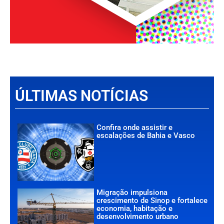
ÚLTIMAS NOTÍCIAS
Confira onde assistir e
escalações de Bahia e Vasco
Migração impulsiona
crescimento de Sinop e fortalece
economia, habitação e
desenvolvimento urbano