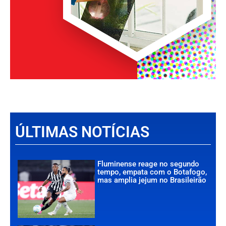
ÚLTIMAS NOTÍCIAS
Fluminense reage no segundo
tempo, empata com o Botafogo,
mas amplia jejum no Brasileirão