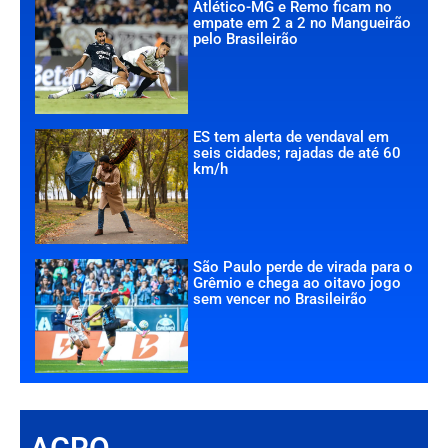
Atlético-MG e Remo ficam no
empate em 2 a 2 no Mangueirão
pelo Brasileirão
ES tem alerta de vendaval em
seis cidades; rajadas de até 60
km/h
São Paulo perde de virada para o
Grêmio e chega ao oitavo jogo
sem vencer no Brasileirão