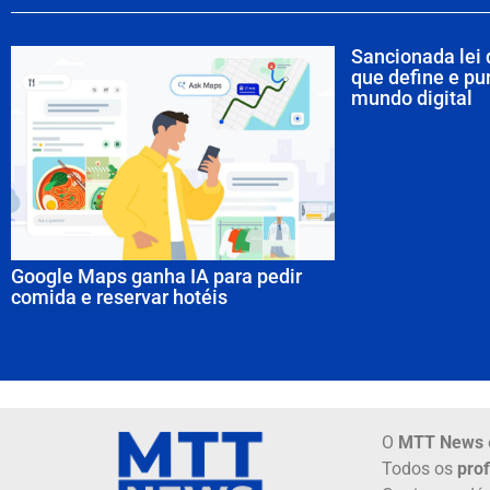
Sancionada lei 
que define e pu
mundo digital
Google Maps ganha IA para pedir
comida e reservar hotéis
O
MTT News
Todos os
prof