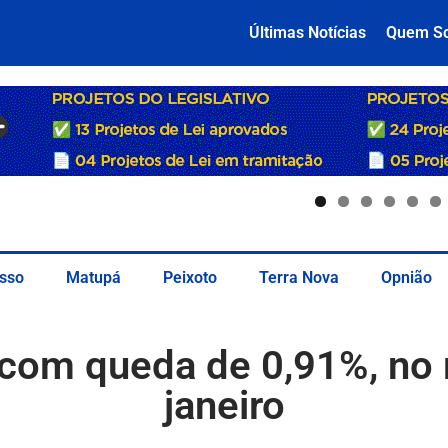
Últimas Notícias
Quem S
sso
Matupá
Peixoto
Terra Nova
Opnião
o com queda de 0,91%, no
janeiro