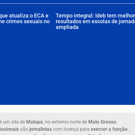
que atualiza o ECA e
Tempo integral: Ideb tem melho
ne crimes sexuais no
resultados em escolas de jornad
ampliada
é um site de
Matupá
, no extremo norte de
Mato Grosso
.
issionais
são
jornalistas
com licença para
exercer a função.