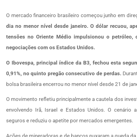
O mercado financeiro brasileiro começou junho em dire
dia no menor nível desde janeiro. O dólar recuou, ape
tensões no Oriente Médio impulsionou o petróleo,
negociações com os Estados Unidos.
O Ibovespa, principal índice da B3, fechou esta segu
0,91%, no quinto pregão consecutivo de perdas.
Durant
bolsa brasileira encerrou no menor nível desde 21 de jane
O movimento refletiu principalmente a cautela dos inves
envolvendo Irã, Israel e Estados Unidos. O cenário
seguros e reduziu o apetite por mercados emergentes.
Ações de mineradoras e de bancos puxaram a queda da 