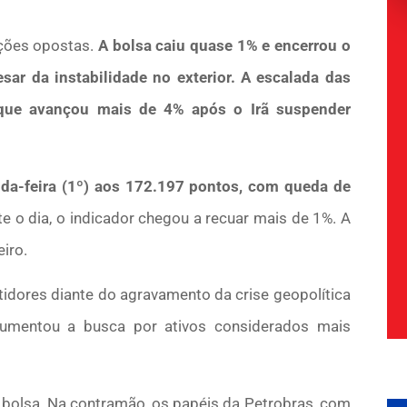
ções opostas.
A bolsa caiu quase 1% e encerrou o
sar da instabilidade no exterior. A escalada das
 que avançou mais de 4% após o Irã suspender
nda-feira (1º) aos 172.197 pontos, com queda de
e o dia, o indicador chegou a recuar mais de 1%. A
iro.
tidores diante do agravamento da crise geopolítica
 aumentou a busca por ativos considerados mais
bolsa. Na contramão, os papéis da Petrobras, com