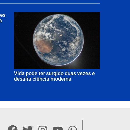
res
a
Vida pode ter surgido duas vezes e
desafia ciência moderna