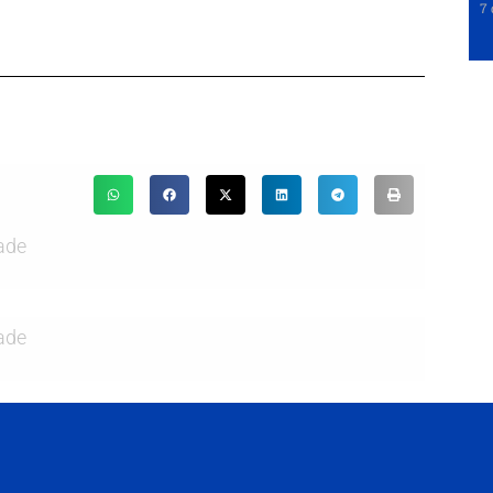
7 
ade
ade