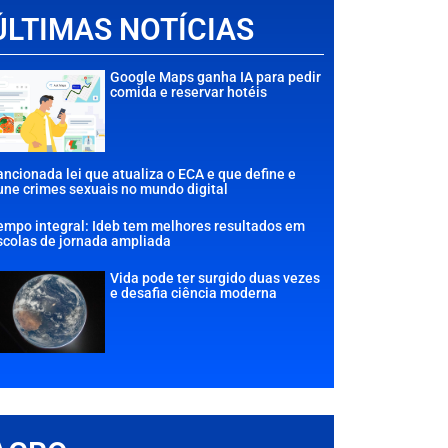
ÚLTIMAS NOTÍCIAS
Google Maps ganha IA para pedir
comida e reservar hotéis
ancionada lei que atualiza o ECA e que define e
une crimes sexuais no mundo digital
empo integral: Ideb tem melhores resultados em
scolas de jornada ampliada
Vida pode ter surgido duas vezes
e desafia ciência moderna