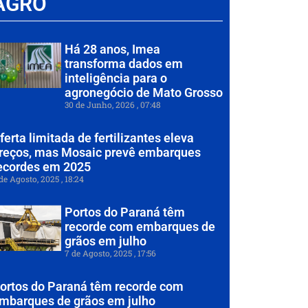
AGRO
Há 28 anos, Imea
transforma dados em
inteligência para o
agronegócio de Mato Grosso
30 de Junho, 2026
07:48
ferta limitada de fertilizantes eleva
reços, mas Mosaic prevê embarques
ecordes em 2025
de Agosto, 2025
18:24
Portos do Paraná têm
recorde com embarques de
grãos em julho
7 de Agosto, 2025
17:56
ortos do Paraná têm recorde com
mbarques de grãos em julho