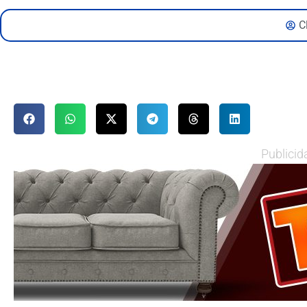
C
Publicid