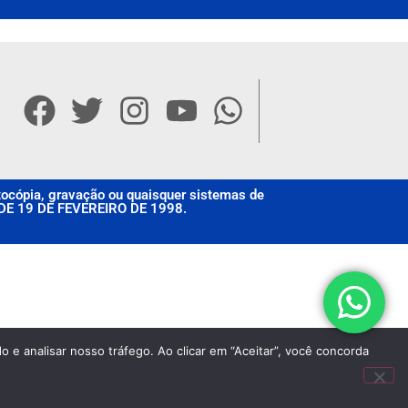
otocópia, gravação ou quaisquer sistemas de
, DE 19 DE FEVEREIRO DE 1998.
 e analisar nosso tráfego. Ao clicar em “Aceitar”, você concorda