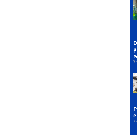
O
p
r
7 
P
e
7 