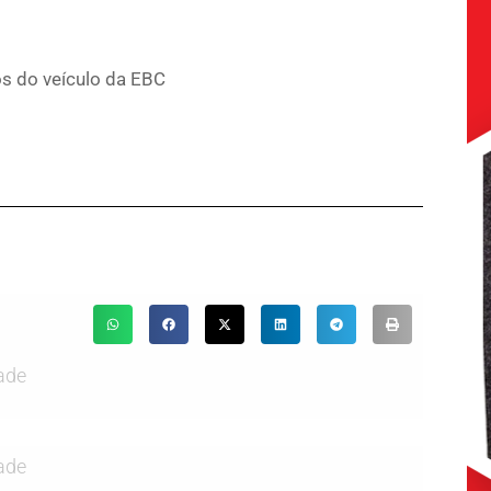
os do veículo da EBC
ade
ade