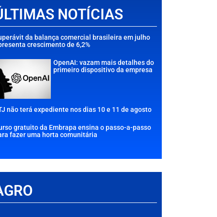
ÚLTIMAS NOTÍCIAS
uperávit da balança comercial brasileira em julho
presenta crescimento de 6,2%
OpenAI: vazam mais detalhes do
primeiro dispositivo da empresa
TJ não terá expediente nos dias 10 e 11 de agosto
urso gratuito da Embrapa ensina o passo-a-passo
ara fazer uma horta comunitária
AGRO