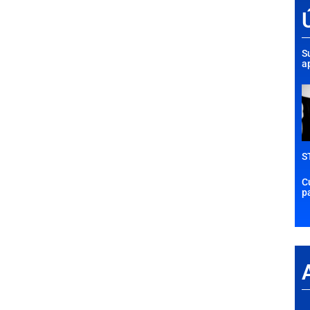
S
a
S
C
p