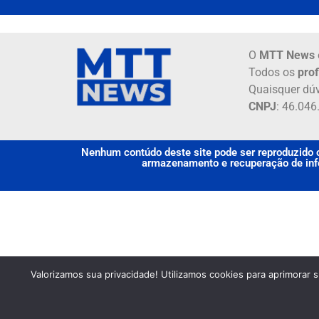
O
MTT News
Todos os
prof
Quaisquer dúv
CNPJ
: 46.04
Nenhum contúdo deste site pode ser reproduzido o
armazenamento e recuperação de info
Valorizamos sua privacidade! Utilizamos cookies para aprimorar 