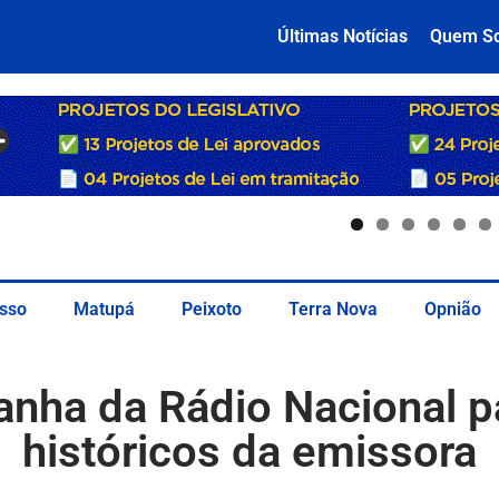
Últimas Notícias
Quem S
sso
Matupá
Peixoto
Terra Nova
Opnião
nha da Rádio Nacional pa
históricos da emissora