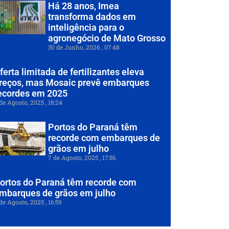
Há 28 anos, Imea
transforma dados em
inteligência para o
agronegócio de Mato Grosso
30 de Junho, 2026
07:48
ferta limitada de fertilizantes eleva
reços, mas Mosaic prevê embarques
ecordes em 2025
de Agosto, 2025
18:24
Portos do Paraná têm
recorde com embarques de
grãos em julho
7 de Agosto, 2025
17:56
ortos do Paraná têm recorde com
mbarques de grãos em julho
de Agosto, 2025
16:59