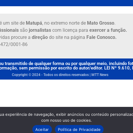
é um site de
Matupá
, no extremo norte de
Mato Grosso
.
issionais
são
jornalistas
com licença para
exercer a função.
idas procure a
direção
do site na página
Fale Conosco.
6.472/0001-86
u transmitido de qualquer forma ou por qualquer meio, incluindo f
rmação, sem permissão por escrito do autor/editor. LEI Nº 9.610
Copyright © 2024 - Todos os direitos reservados | MTT News
sua experiência de navegação, exibir anúncios ou conteúdo personalizado
com nosso uso de cookies.
Aceitar
Política de Privacidade