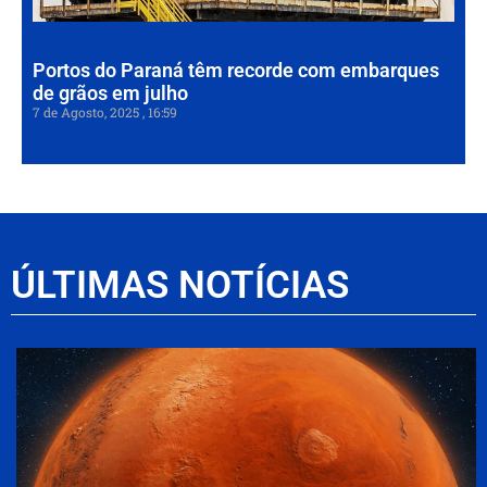
7 de
202
Portos do Paraná têm recorde com embarques
de grãos em julho
7 de Agosto, 2025
16:59
ÚLTIMAS NOTÍCIAS