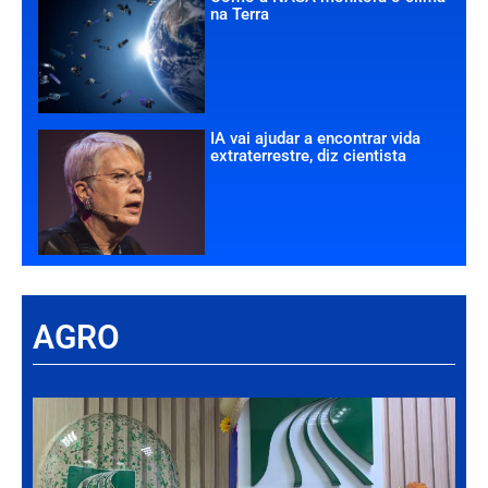
na Terra
IA vai ajudar a encontrar vida
extraterrestre, diz cientista
AGRO
Há
Im
tr
da