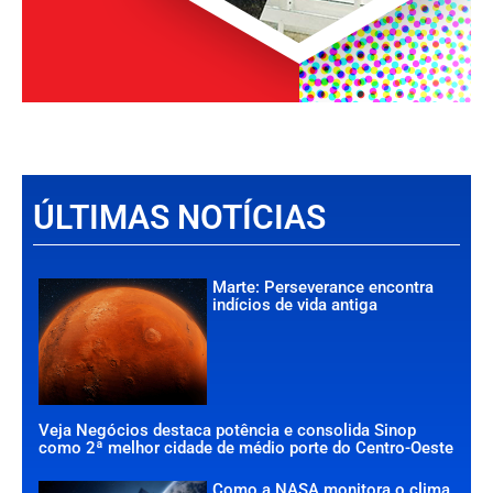
ÚLTIMAS NOTÍCIAS
Marte: Perseverance encontra
indícios de vida antiga
Veja Negócios destaca potência e consolida Sinop
como 2ª melhor cidade de médio porte do Centro-Oeste
Como a NASA monitora o clima