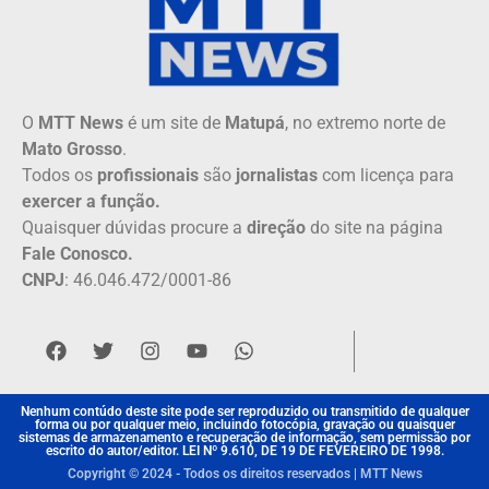
O
MTT News
é um site de
Matupá
, no extremo norte de
Mato Grosso
.
Todos os
profissionais
são
jornalistas
com licença para
exercer a função.
Quaisquer dúvidas procure a
direção
do site na página
Fale Conosco.
CNPJ
: 46.046.472/0001-86
Nenhum contúdo deste site pode ser reproduzido ou transmitido de qualquer
forma ou por qualquer meio, incluindo fotocópia, gravação ou quaisquer
sistemas de armazenamento e recuperação de informação, sem permissão por
escrito do autor/editor. LEI Nº 9.610, DE 19 DE FEVEREIRO DE 1998.
Copyright © 2024 - Todos os direitos reservados | MTT News