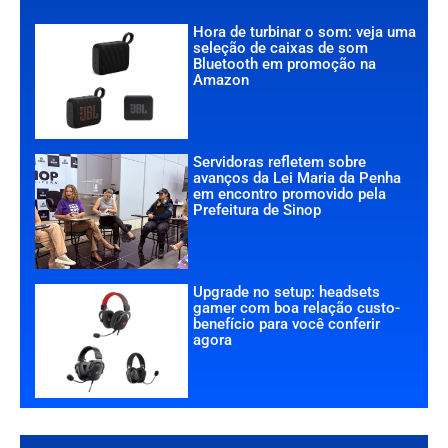
Hora de turbinar o som: veja uma
seleção de caixas de som
Bluetooth em promoção na
Amazon
Servidoras refletem sobre
avanços da Lei Maria da Penha
em encontro promovido pela
Prefeitura de Sinop
Upgrade no setup: headsets
gamer com boa relação custo-
benefício para você conferir
agora