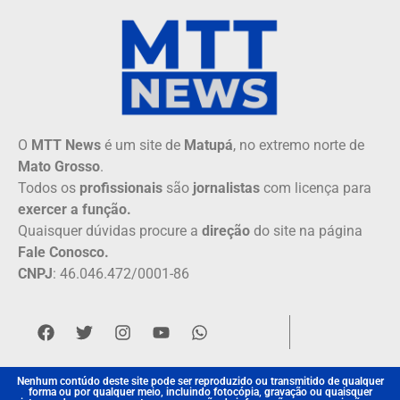
O
MTT News
é um site de
Matupá
, no extremo norte de
Mato Grosso
.
Todos os
profissionais
são
jornalistas
com licença para
exercer a função.
Quaisquer dúvidas procure a
direção
do site na página
Fale Conosco.
CNPJ
: 46.046.472/0001-86
Nenhum contúdo deste site pode ser reproduzido ou transmitido de qualquer
forma ou por qualquer meio, incluindo fotocópia, gravação ou quaisquer