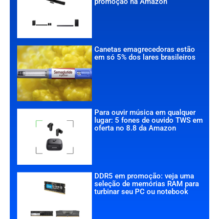
promoção na Amazon
Canetas emagrecedoras estão
em só 5% dos lares brasileiros
Para ouvir música em qualquer
lugar: 5 fones de ouvido TWS em
oferta no 8.8 da Amazon
DDR5 em promoção: veja uma
seleção de memórias RAM para
turbinar seu PC ou notebook