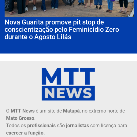
Nova Guarita promove pit stop de
conscientização pelo Feminicídio Zero
durante o Agosto Lilás
O
MTT News
é um site de
Matupá
, no extremo norte de
Mato Grosso
.
Todos os
profissionais
são
jornalistas
com licença para
exercer a função.