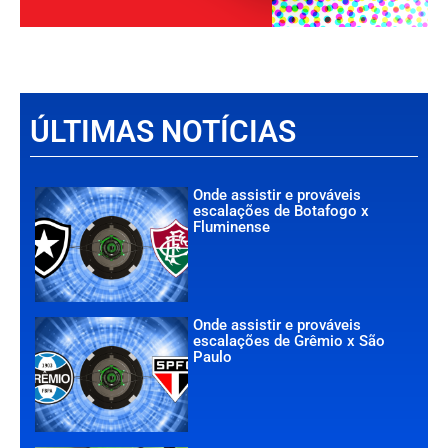
ÚLTIMAS NOTÍCIAS
Onde assistir e prováveis
escalações de Botafogo x
Fluminense
Onde assistir e prováveis
escalações de Grêmio x São
Paulo