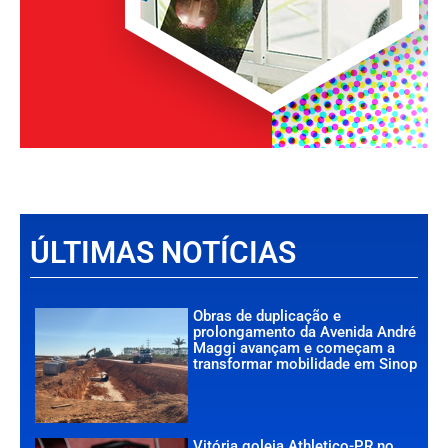
ÚLTIMAS NOTÍCIAS
Obras de duplicação e
prolongamento da Avenida André
Maggi avançam e começam a
transformar mobilidade em Sinop
Vitória goleia Athletico-PR no