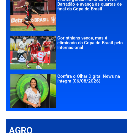
Barradão e avança às quartas de
final da Copa do Brasil
Corinthians vence, mas é
eliminado da Copa do Brasil pelo
Internacional
Confira o Olhar Digital News na
íntegra (06/08/2026)
AGRO