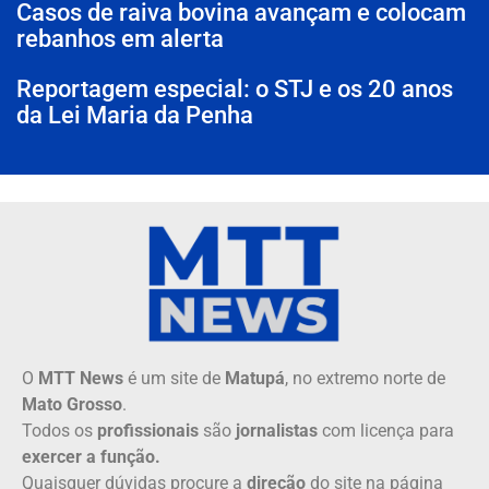
Casos de raiva bovina avançam e colocam
rebanhos em alerta
Reportagem especial: o STJ e os 20 anos
da Lei Maria da Penha
O
MTT News
é um site de
Matupá
, no extremo norte de
Mato Grosso
.
Todos os
profissionais
são
jornalistas
com licença para
exercer a função.
Quaisquer dúvidas procure a
direção
do site na página