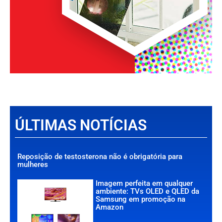
ÚLTIMAS NOTÍCIAS
Reposição de testosterona não é obrigatória para
mulheres
Imagem perfeita em qualquer
ambiente: TVs OLED e QLED da
Samsung em promoção na
Amazon