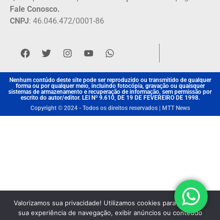
Fale Conosco.
CNPJ
: 46.046.472/0001-86
Nenhum contúdo deste site pode ser reproduzido ou transmitido de qualquer
forma ou por qualquer meio, incluindo fotocópia, gravação ou quaisquer
sistemas de armazenamento e recuperação de informação, sem permissão por
escrito do autor/editor. LEI Nº 9.610, DE 19 DE FEVEREIRO DE 1998.
Copyright © 2024 - Todos os direitos reservados | MTT News
Valorizamos sua privacidade! Utilizamos cookies para aprimorar
sua experiência de navegação, exibir anúncios ou conteúdo