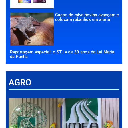
Casos de raiva bovina avançam e
colocam rebanhos em alerta
Reportagem especial: o STJ e os 20 anos da Lei Maria
da Penha
AGRO
Há
Im
tr
da
int