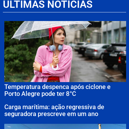
ÚLTIMAS NOTÍCIAS
Temperatura despenca após ciclone e
Porto Alegre pode ter 8°C
Carga marítima: ação regressiva de
seguradora prescreve em um ano