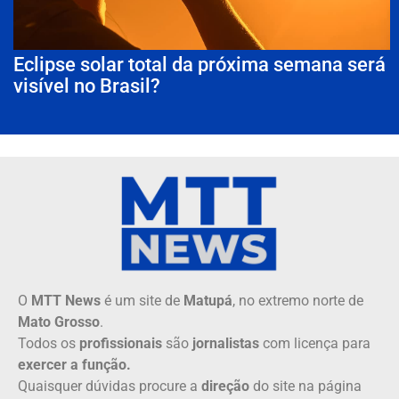
Eclipse solar total da próxima semana será
visível no Brasil?
O
MTT News
é um site de
Matupá
, no extremo norte de
Mato Grosso
.
Todos os
profissionais
são
jornalistas
com licença para
exercer a função.
Quaisquer dúvidas procure a
direção
do site na página