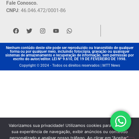
Fale Conosco.
CNPJ
: 46.046.472/0001-86
Nenhum contúdo deste site pode ser reproduzido ou transmitido de qualquer
forma ou por qualquer meio, incluindo fotocópia, gravação ou quaisquer
sistemas de armazenamento e recuperação de informação, sem permissão por
escrito do autor/editor. LEI Nº 9.610, DE 19 DE FEVEREIRO DE 1998.
Copyright © 2024 - Todos os direitos reservados | MTT News
Valorizamos sua privacidade! Utilizamos cookies para aprimorar
sua experiência de navegação, exibir anúncios ou conteúdo
personalizado e analisar nosso tráfego. Ao clicar em “Aceitar”,