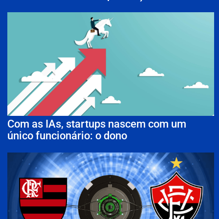
Com as IAs, startups nascem com um
único funcionário: o dono