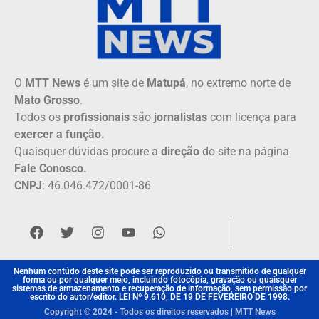
O
MTT News
é um site de
Matupá
, no extremo norte de
Mato Grosso
.
Todos os
profissionais
são
jornalistas
com licença para
exercer a função.
Quaisquer dúvidas procure a
direção
do site na página
Fale Conosco.
CNPJ
: 46.046.472/0001-86
Nenhum contúdo deste site pode ser reproduzido ou transmitido de qualquer
forma ou por qualquer meio, incluindo fotocópia, gravação ou quaisquer
sistemas de armazenamento e recuperação de informação, sem permissão por
escrito do autor/editor. LEI Nº 9.610, DE 19 DE FEVEREIRO DE 1998.
Copyright © 2024 - Todos os direitos reservados | MTT News