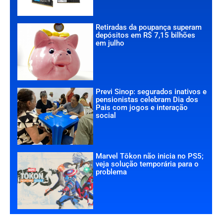
Retiradas da poupança superam
depósitos em R$ 7,15 bilhões
em julho
Previ Sinop: segurados inativos e
pensionistas celebram Dia dos
Pais com jogos e interação
social
Marvel Tōkon não inicia no PS5;
veja solução temporária para o
problema