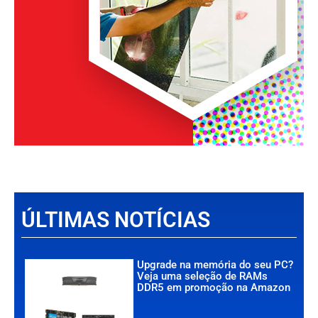
ÚLTIMAS NOTÍCIAS
Upgrade na memória do seu PC?
Veja uma seleção de RAMs
DDR5 em promoção na Amazon