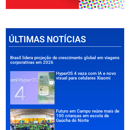
ÚLTIMAS NOTÍCIAS
Brasil lidera projeção de crescimento global em viagens
corporativas em 2026
HyperOS 4 vaza com IA e novo
visual para celulares Xiaomi
Futuro em Campo reúne mais de
100 crianças em escola de
Gaúcha do Norte