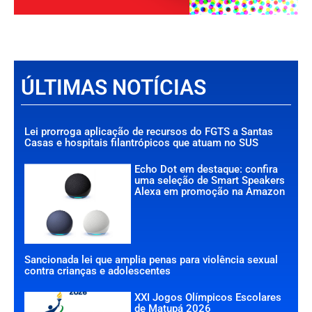
ÚLTIMAS NOTÍCIAS
Lei prorroga aplicação de recursos do FGTS a Santas
Casas e hospitais filantrópicos que atuam no SUS
Echo Dot em destaque: confira
uma seleção de Smart Speakers
Alexa em promoção na Amazon
Sancionada lei que amplia penas para violência sexual
contra crianças e adolescentes
XXI Jogos Olímpicos Escolares
de Matupá 2026