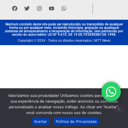
Nenhum contúdo deste site pode ser reproduzido ou transmitido de qualquer
forma ou por qualquer meio, incluindo fotocópia, gravação ou quaisquer
sistemas de armazenamento e recuperação de informação, sem permissão por
escrito do autor/editor. LEI Nº 9.610, DE 19 DE FEVEREIRO DE 1998.
Copyright © 2024 - Todos os direitos reservados | MTT News
Valorizamos sua privacidade! Utilizamos cookies para aprimorar
sua experiência de navegação, exibir anúncios ou conteúdo
personalizado e analisar nosso tráfego. Ao clicar em “Aceitar”,
você concorda com nosso uso de cookies.
Aceitar
Política de Privacidade