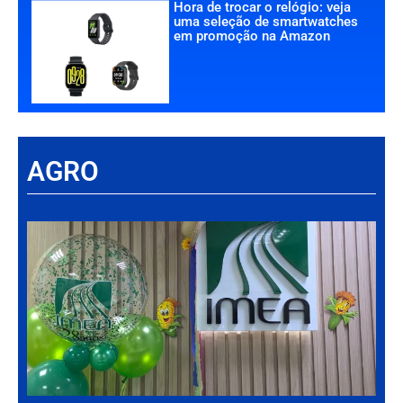
Hora de trocar o relógio: veja
uma seleção de smartwatches
em promoção na Amazon
AGRO
Há
Im
tr
da
int
par
ag
de
Gr
30 d