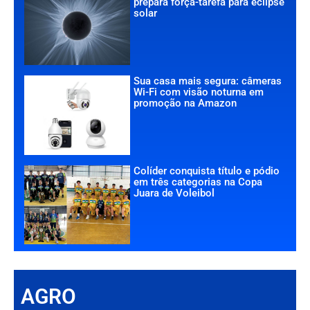
prepara força-tarefa para eclipse
solar
Sua casa mais segura: câmeras
Wi-Fi com visão noturna em
promoção na Amazon
Colíder conquista título e pódio
em três categorias na Copa
Juara de Voleibol
AGRO