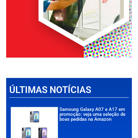
ÚLTIMAS NOTÍCIAS
Samsung Galaxy A07 e A17 em
promoção: veja uma seleção de
boas pedidas na Amazon