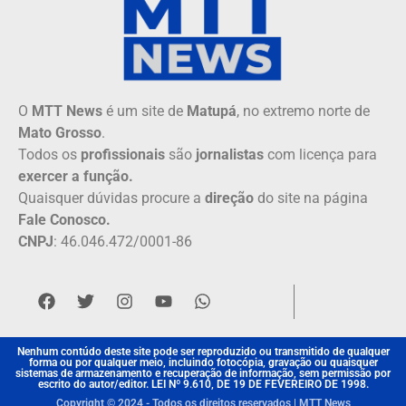
O
MTT News
é um site de
Matupá
, no extremo norte de
Mato Grosso
.
Todos os
profissionais
são
jornalistas
com licença para
exercer a função.
Quaisquer dúvidas procure a
direção
do site na página
Fale Conosco.
CNPJ
: 46.046.472/0001-86
Nenhum contúdo deste site pode ser reproduzido ou transmitido de qualquer
forma ou por qualquer meio, incluindo fotocópia, gravação ou quaisquer
sistemas de armazenamento e recuperação de informação, sem permissão por
escrito do autor/editor. LEI Nº 9.610, DE 19 DE FEVEREIRO DE 1998.
Copyright © 2024 - Todos os direitos reservados | MTT News