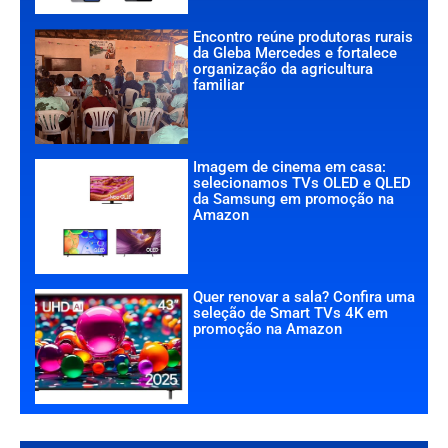
Encontro reúne produtoras rurais
da Gleba Mercedes e fortalece
organização da agricultura
familiar
Imagem de cinema em casa:
selecionamos TVs OLED e QLED
da Samsung em promoção na
Amazon
Quer renovar a sala? Confira uma
seleção de Smart TVs 4K em
promoção na Amazon