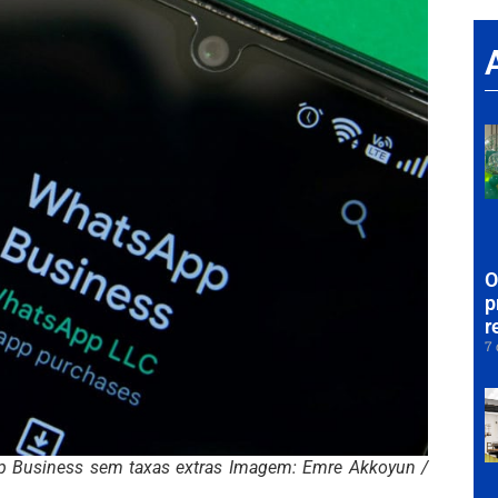
O
p
r
7 
p Business sem taxas extras Imagem: Emre Akkoyun /