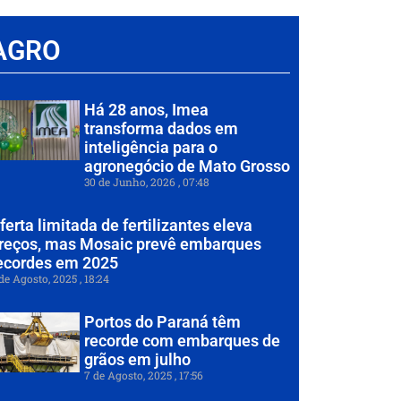
AGRO
Há 28 anos, Imea
transforma dados em
inteligência para o
agronegócio de Mato Grosso
30 de Junho, 2026
07:48
ferta limitada de fertilizantes eleva
reços, mas Mosaic prevê embarques
ecordes em 2025
de Agosto, 2025
18:24
Portos do Paraná têm
recorde com embarques de
grãos em julho
7 de Agosto, 2025
17:56