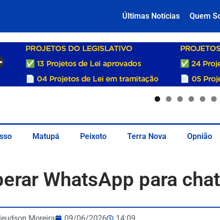
Últimas Notícias
Quem S
sso
Matupá
Peixoto
Terra Nova
Opnião
berar WhatsApp para chat
leudson Moreira
09/06/2026
14:09