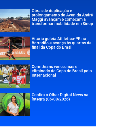
Obras de duplicação e
prolongamento da Avenida André
Maggi avançam e começam a
transformar mobilidade em Sinop
Vitória goleia Athletico-PR no
Barradão e avança às quartas de
final da Copa do Brasil
Corinthians vence, mas é
eliminado da Copa do Brasil pelo
Internacional
Confira o Olhar Digital News na
íntegra (06/08/2026)