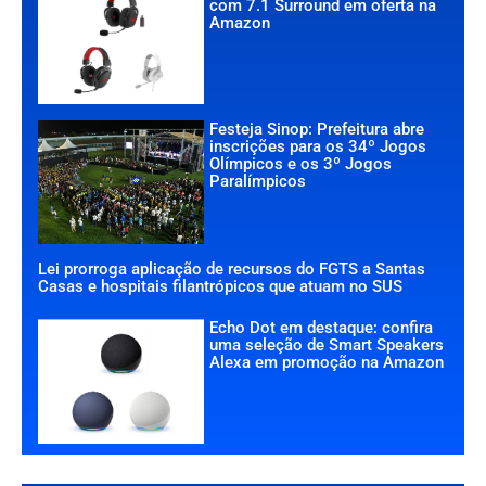
com 7.1 Surround em oferta na
Amazon
Festeja Sinop: Prefeitura abre
inscrições para os 34º Jogos
Olímpicos e os 3º Jogos
Paralímpicos
Lei prorroga aplicação de recursos do FGTS a Santas
Casas e hospitais filantrópicos que atuam no SUS
Echo Dot em destaque: confira
uma seleção de Smart Speakers
Alexa em promoção na Amazon