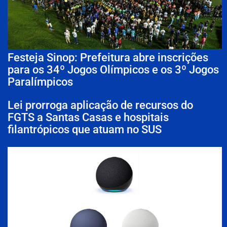
Festeja Sinop: Prefeitura abre inscrições
para os 34º Jogos Olímpicos e os 3º Jogos
Paralímpicos
Lei prorroga aplicação de recursos do
FGTS a Santas Casas e hospitais
filantrópicos que atuam no SUS