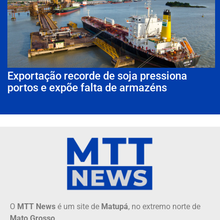
Exportação recorde de soja pressiona
portos e expõe falta de armazéns
O
MTT News
é um site de
Matupá
, no extremo norte de
Mato Grosso
.