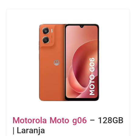
Motorola Moto g06
– 128GB
| Laranja