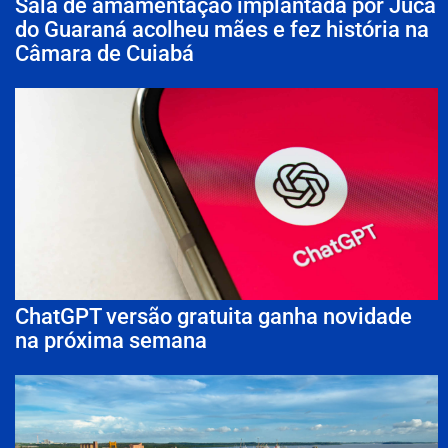
Sala de amamentação implantada por Juca
do Guaraná acolheu mães e fez história na
Câmara de Cuiabá
ChatGPT versão gratuita ganha novidade
na próxima semana