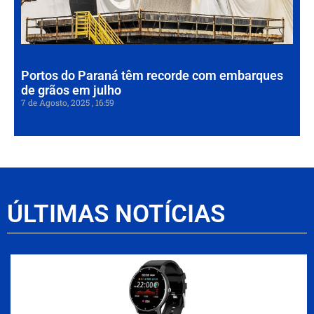
de
em
7 de
202
Portos do Paraná têm recorde com embarques
de grãos em julho
7 de Agosto, 2025
16:59
ÚLTIMAS NOTÍCIAS