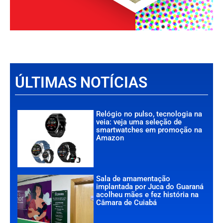
ÚLTIMAS NOTÍCIAS
Relógio no pulso, tecnologia na
veia: veja uma seleção de
smartwatches em promoção na
Amazon
Sala de amamentação
implantada por Juca do Guaraná
acolheu mães e fez história na
Câmara de Cuiabá