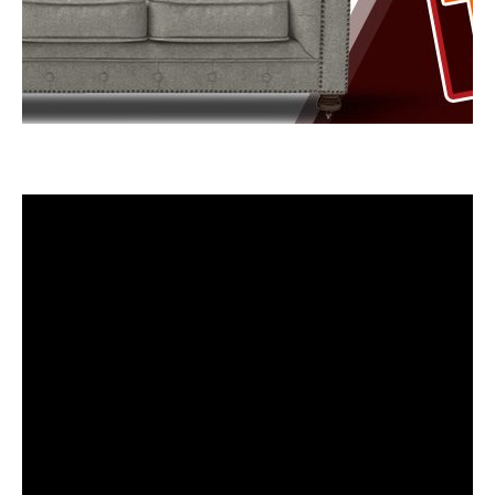
A NASA levou uma bola oficial da Copa do Mundo de
2026 para a Estação Espacial Internacional
com o
objetivo de destacar pesquisas que investigam o
comportamento desse tipo de equipamento em
diferentes condições físicas.
A iniciativa foi divulgada
em junho e reuniu astronautas da NASA e da Agência
Espacial Europeia
em uma demonstração realizada
em ambiente de microgravidade.