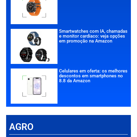
Smartwatches com IA, chamadas
e monitor cardíaco: veja opções
em promoção na Amazon
Celulares em oferta: os melhores
descontos em smartphones no
8.8 da Amazon
AGRO