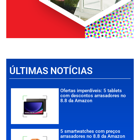
ÚLTIMAS NOTÍCIAS
Ofertas imperdíveis: 5 tablets
com descontos arrasadores no
8.8 da Amazon
5 smartwatches com preços
arrasadores no 8.8 da Amazon