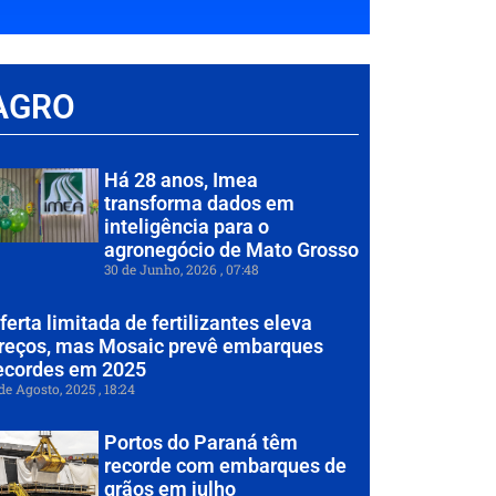
AGRO
Há 28 anos, Imea
transforma dados em
inteligência para o
agronegócio de Mato Grosso
30 de Junho, 2026
07:48
ferta limitada de fertilizantes eleva
reços, mas Mosaic prevê embarques
ecordes em 2025
de Agosto, 2025
18:24
Portos do Paraná têm
recorde com embarques de
grãos em julho