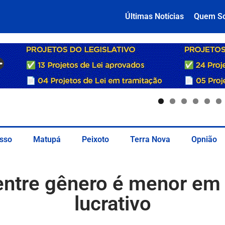
Últimas Notícias
Quem S
sso
Matupá
Peixoto
Terra Nova
Opnião
l entre gênero é menor em
lucrativo