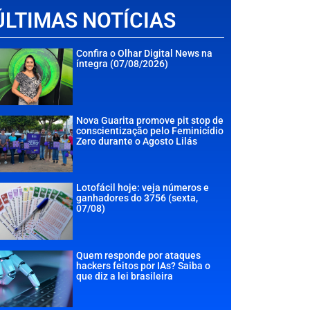
ÚLTIMAS NOTÍCIAS
Confira o Olhar Digital News na
íntegra (07/08/2026)
Nova Guarita promove pit stop de
conscientização pelo Feminicídio
Zero durante o Agosto Lilás
Lotofácil hoje: veja números e
ganhadores do 3756 (sexta,
07/08)
Quem responde por ataques
hackers feitos por IAs? Saiba o
que diz a lei brasileira