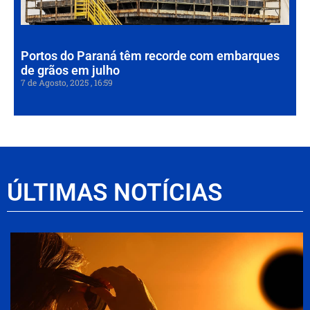
7 de
202
Portos do Paraná têm recorde com embarques
de grãos em julho
7 de Agosto, 2025
16:59
ÚLTIMAS NOTÍCIAS