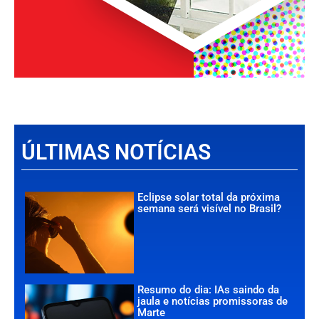
ÚLTIMAS NOTÍCIAS
Eclipse solar total da próxima
semana será visível no Brasil?
Resumo do dia: IAs saindo da
jaula e notícias promissoras de
Marte