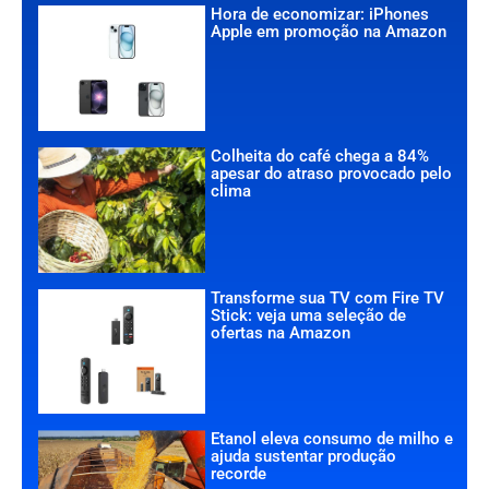
Hora de economizar: iPhones
Apple em promoção na Amazon
Colheita do café chega a 84%
apesar do atraso provocado pelo
clima
Transforme sua TV com Fire TV
Stick: veja uma seleção de
ofertas na Amazon
Etanol eleva consumo de milho e
ajuda sustentar produção
recorde