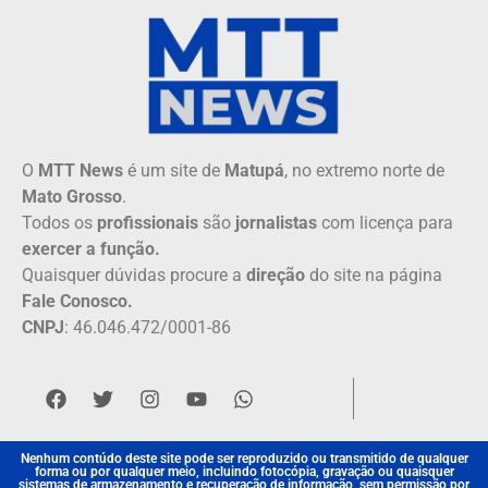
O
MTT News
é um site de
Matupá
, no extremo norte de
Mato Grosso
.
Todos os
profissionais
são
jornalistas
com licença para
exercer a função.
Quaisquer dúvidas procure a
direção
do site na página
Fale Conosco.
CNPJ
: 46.046.472/0001-86
Nenhum contúdo deste site pode ser reproduzido ou transmitido de qualquer
forma ou por qualquer meio, incluindo fotocópia, gravação ou quaisquer
sistemas de armazenamento e recuperação de informação, sem permissão por