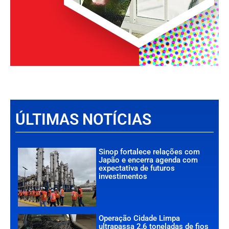
ÚLTIMAS NOTÍCIAS
Sinop fortalece relações com
Japão e encerra agenda com
expectativa de futuros
investimentos
Operação Cidade Limpa
ultrapassa 2,6 toneladas de fios