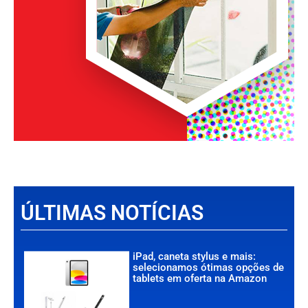
ÚLTIMAS NOTÍCIAS
iPad, caneta stylus e mais:
selecionamos ótimas opções de
tablets em oferta na Amazon