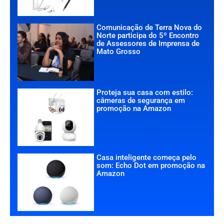
Comunicação de Terra Nova do
Norte participa do 5º Encontro
de Assessores de Imprensa de
Mato Grosso
Proteja sua casa com estilo:
câmeras de segurança em
promoção na Amazon
Casa inteligente começa pelo
som: Echo Dot em promoção na
Amazon