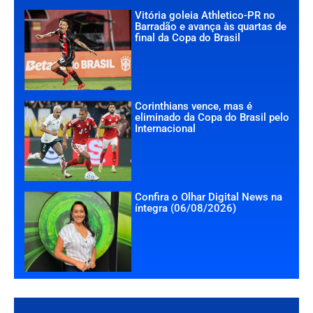
Vitória goleia Athletico-PR no
Barradão e avança às quartas de
final da Copa do Brasil
Corinthians vence, mas é
eliminado da Copa do Brasil pelo
Internacional
Confira o Olhar Digital News na
íntegra (06/08/2026)