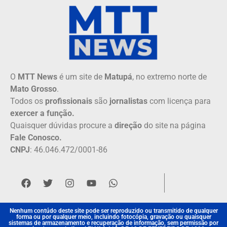
O
MTT News
é um site de
Matupá
, no extremo norte de
Mato Grosso
.
Todos os
profissionais
são
jornalistas
com licença para
exercer a função.
Quaisquer dúvidas procure a
direção
do site na página
Fale Conosco.
CNPJ
: 46.046.472/0001-86
Nenhum contúdo deste site pode ser reproduzido ou transmitido de qualquer
forma ou por qualquer meio, incluindo fotocópia, gravação ou quaisquer
sistemas de armazenamento e recuperação de informação, sem permissão por