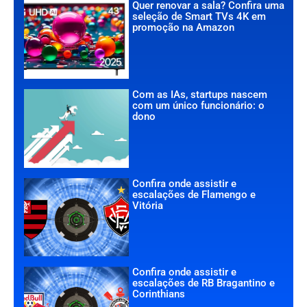
Quer renovar a sala? Confira uma
seleção de Smart TVs 4K em
promoção na Amazon
Com as IAs, startups nascem
com um único funcionário: o
dono
Confira onde assistir e
escalações de Flamengo e
Vitória
Confira onde assistir e
escalações de RB Bragantino e
Corinthians