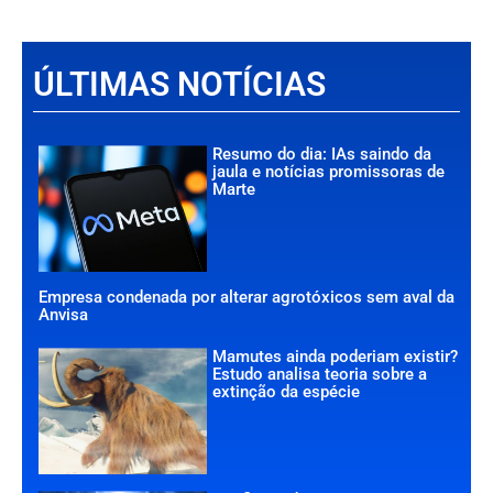
ÚLTIMAS NOTÍCIAS
Resumo do dia: IAs saindo da
jaula e notícias promissoras de
Marte
Empresa condenada por alterar agrotóxicos sem aval da
Anvisa
Mamutes ainda poderiam existir?
Estudo analisa teoria sobre a
extinção da espécie