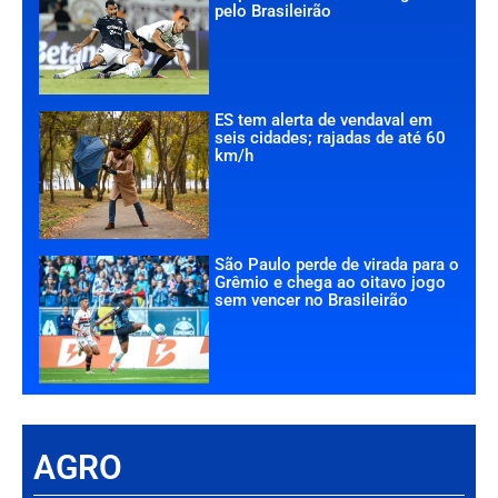
pelo Brasileirão
ES tem alerta de vendaval em
seis cidades; rajadas de até 60
km/h
São Paulo perde de virada para o
Grêmio e chega ao oitavo jogo
sem vencer no Brasileirão
AGRO