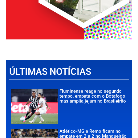
ÚLTIMAS NOTÍCIAS
Fluminense reage no segundo
tempo, empata com o Botafogo,
mas amplia jejum no Brasileirão
Atlético-MG e Remo ficam no
empate em 2 a 2 no Mangueirão