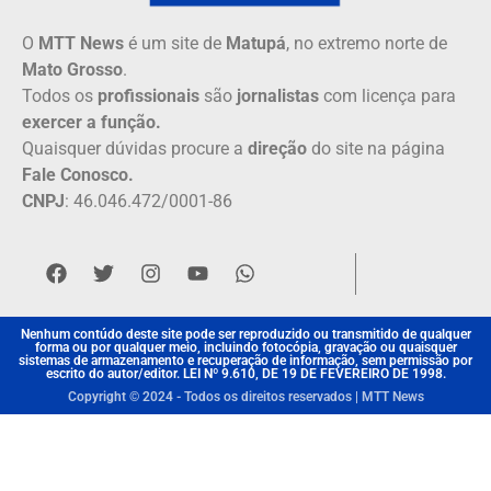
O
MTT News
é um site de
Matupá
, no extremo norte de
Mato Grosso
.
Todos os
profissionais
são
jornalistas
com licença para
exercer a função.
Quaisquer dúvidas procure a
direção
do site na página
Fale Conosco.
CNPJ
: 46.046.472/0001-86
Nenhum contúdo deste site pode ser reproduzido ou transmitido de qualquer
forma ou por qualquer meio, incluindo fotocópia, gravação ou quaisquer
sistemas de armazenamento e recuperação de informação, sem permissão por
escrito do autor/editor. LEI Nº 9.610, DE 19 DE FEVEREIRO DE 1998.
Copyright © 2024 - Todos os direitos reservados | MTT News