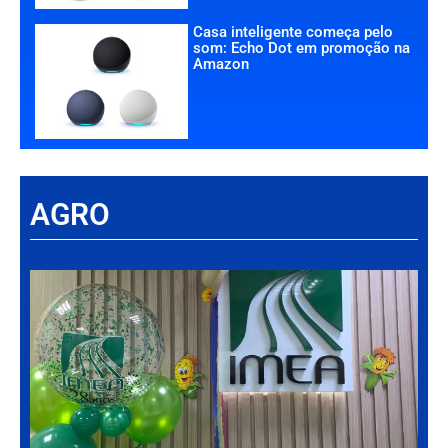
Casa inteligente começa pelo
som: Echo Dot em promoção na
Amazon
AGRO
Há
Im
tr
da
int
par
ag
de