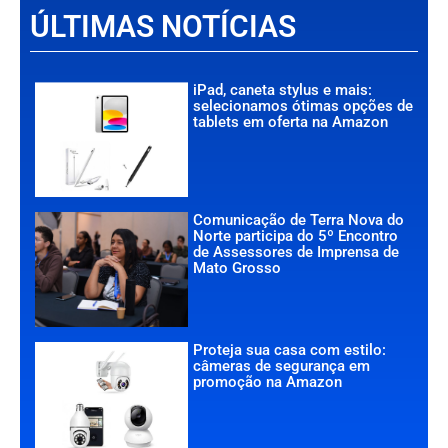
ÚLTIMAS NOTÍCIAS
iPad, caneta stylus e mais:
selecionamos ótimas opções de
tablets em oferta na Amazon
Comunicação de Terra Nova do
Norte participa do 5º Encontro
de Assessores de Imprensa de
Mato Grosso
Proteja sua casa com estilo:
câmeras de segurança em
promoção na Amazon