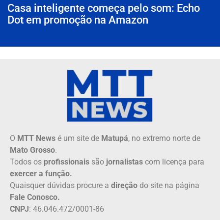
Casa inteligente começa pelo som: Echo
Dot em promoção na Amazon
O
MTT News
é um site de
Matupá
, no extremo norte de
Mato Grosso
.
Todos os
profissionais
são
jornalistas
com licença para
exercer a função.
Quaisquer dúvidas procure a
direção
do site na página
Fale Conosco.
CNPJ
: 46.046.472/0001-86