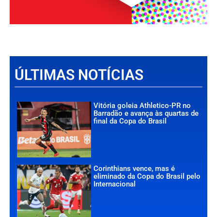
ÚLTIMAS NOTÍCIAS
Vitória goleia Athletico-PR no
Barradão e avança às quartas de
final da Copa do Brasil
Corinthians vence, mas é
eliminado da Copa do Brasil pelo
Internacional