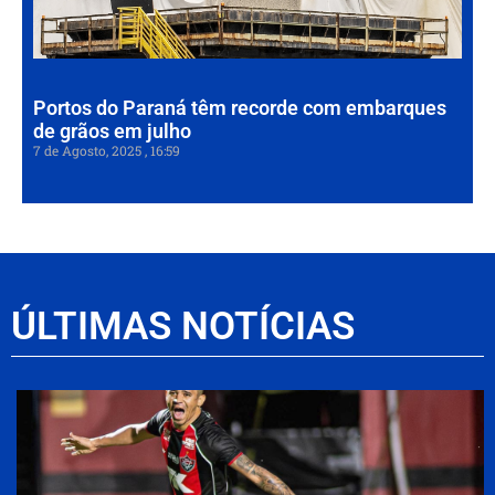
em
7 de
202
Portos do Paraná têm recorde com embarques
de grãos em julho
7 de Agosto, 2025
16:59
ÚLTIMAS NOTÍCIAS