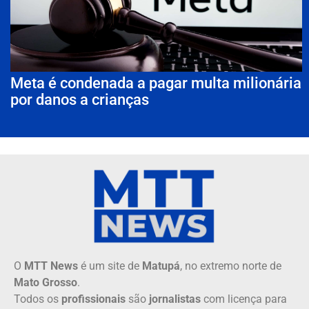
Meta é condenada a pagar multa milionária
por danos a crianças
O
MTT News
é um site de
Matupá
, no extremo norte de
Mato Grosso
.
Todos os
profissionais
são
jornalistas
com licença para