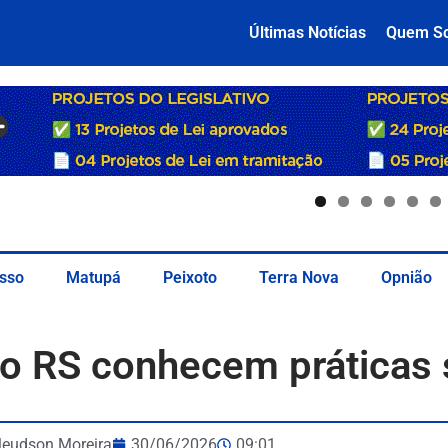
Últimas Notícias
Quem S
sso
Matupá
Peixoto
Terra Nova
Opnião
do RS conhecem práticas
leudson Moreira
30/06/2026
09:01