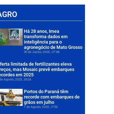
AGRO
Há 28 anos, Imea
transforma dados em
inteligência para o
agronegócio de Mato Grosso
30 de Junho, 2026
07:48
ferta limitada de fertilizantes eleva
reços, mas Mosaic prevê embarques
ecordes em 2025
de Agosto, 2025
18:24
Portos do Paraná têm
recorde com embarques de
grãos em julho
7 de Agosto, 2025
17:56