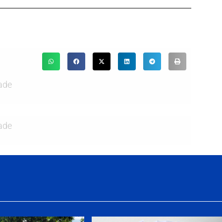
ade
ade