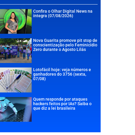
Confira o Olhar Digital News na
íntegra (07/08/2026)
Nova Guarita promove pit stop de
conscientização pelo Feminicídio
Zero durante o Agosto Lilás
Lotofácil hoje: veja números e
ganhadores do 3756 (sexta,
07/08)
Quem responde por ataques
hackers feitos por IAs? Saiba o
que diz a lei brasileira