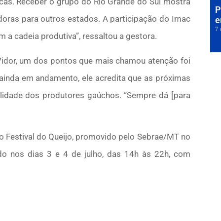
icas. Receber o grupo do Rio Grande do Sul mostra
P
doras para outros estados. A participação do Imac
e
7 
a cadeia produtiva”, ressaltou a gestora.
 Vidor, um dos pontos que mais chamou atenção foi
ainda em andamento, ele acredita que as próximas
alidade dos produtores gaúchos. “Sempre dá [para
o Festival do Queijo, promovido pelo Sebrae/MT no
do nos dias 3 e 4 de julho, das 14h às 22h, com