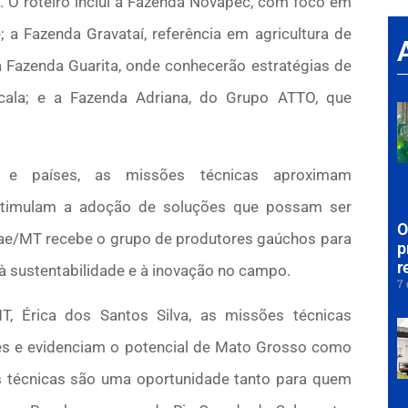
. O roteiro inclui a Fazenda Novapec, com foco em
; a Fazenda Gravataí, referência em agricultura de
 a Fazenda Guarita, onde conhecerão estratégias de
scala; e a Fazenda Adriana, do Grupo ATTO, que
 e países, as missões técnicas aproximam
stimulam a adoção de soluções que possam ser
O
brae/MT recebe o grupo de produtores gaúchos para
p
r
 à sustentabilidade e à inovação no campo.
7 
, Érica dos Santos Silva, as missões técnicas
ntes e evidenciam o potencial de Mato Grosso como
tas técnicas são uma oportunidade tanto para quem