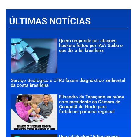
ÚLTIMAS NOTÍCIAS
Quem responde por ataques
hackers feitos por IAs? Saiba o
que diz a lei brasileira
Serviço Geológico e UFRJ fazem diagnóstico ambiental
da costa brasileira
Elisandro da Tapeçaria se reúne
com presidente da Câmara de
Guarantã do Norte para
fortalecer parceria regional
Usa ad blocker? Edge encerra