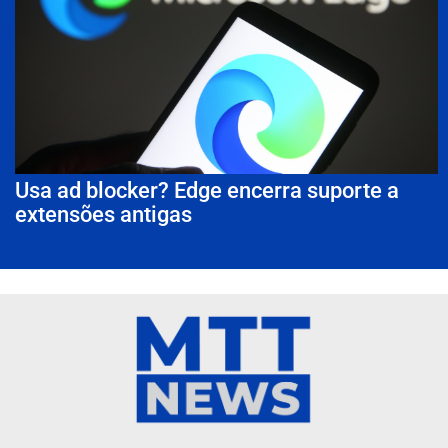
Usa ad blocker? Edge encerra suporte a
extensões antigas