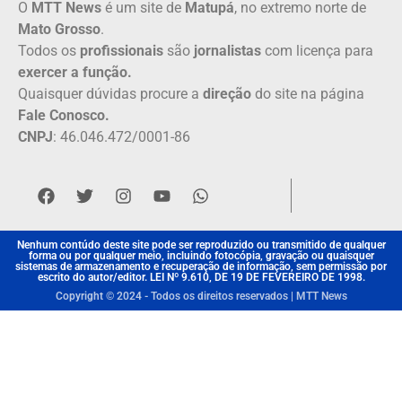
O
MTT News
é um site de
Matupá
, no extremo norte de
Mato Grosso
.
Todos os
profissionais
são
jornalistas
com licença para
exercer a função.
Quaisquer dúvidas procure a
direção
do site na página
Fale Conosco.
CNPJ
: 46.046.472/0001-86
Nenhum contúdo deste site pode ser reproduzido ou transmitido de qualquer
forma ou por qualquer meio, incluindo fotocópia, gravação ou quaisquer
sistemas de armazenamento e recuperação de informação, sem permissão por
escrito do autor/editor. LEI Nº 9.610, DE 19 DE FEVEREIRO DE 1998.
Copyright © 2024 - Todos os direitos reservados | MTT News