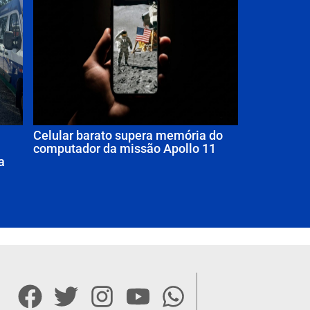
Celular barato supera memória do
computador da missão Apollo 11
a