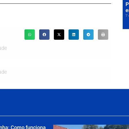
P
e
7 
ade
ade
enha: Como funciona