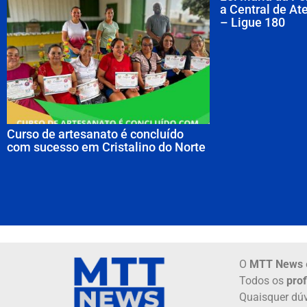
a Central de A
– Ligue 180
Curso de artesanato é concluído
com sucesso em Cristalino do Norte
O
MTT News
Todos os
prof
Quaisquer dúv