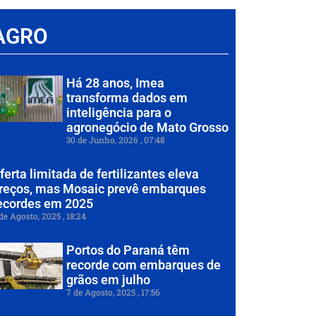
AGRO
Há 28 anos, Imea
transforma dados em
inteligência para o
agronegócio de Mato Grosso
30 de Junho, 2026
07:48
ferta limitada de fertilizantes eleva
reços, mas Mosaic prevê embarques
ecordes em 2025
de Agosto, 2025
18:24
Portos do Paraná têm
recorde com embarques de
grãos em julho
7 de Agosto, 2025
17:56