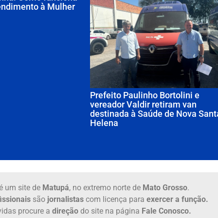
tendimento à Mulher
Prefeito Paulinho Bortolini e
vereador Valdir retiram van
destinada à Saúde de Nova Sant
Helena
é um site de
Matupá
, no extremo norte de
Mato Grosso
.
issionais
são
jornalistas
com licença para
exercer a função.
idas procure a
direção
do site na página
Fale Conosco.