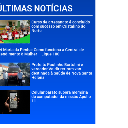
ÚLTIMAS NOTÍCIAS
Curso de artesanato é concluído
com sucesso em Cristalino do
Norte
ei Maria da Penha: Como funciona a Central de
tendimento à Mulher – Ligue 180
Prefeito Paulinho Bortolini e
vereador Valdir retiram van
destinada à Saúde de Nova Santa
Helena
Celular barato supera memória
do computador da missão Apollo
11