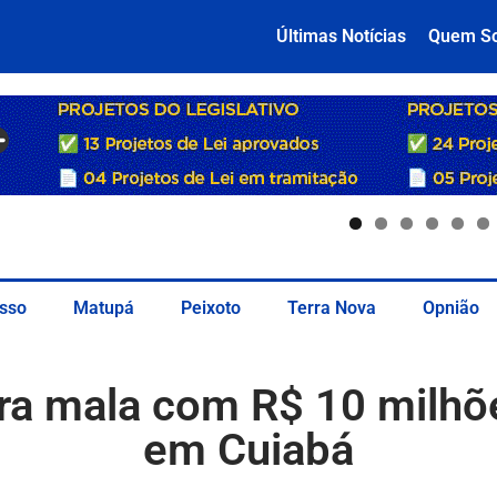
Últimas Notícias
Quem S
sso
Matupá
Peixoto
Terra Nova
Opnião
nera mala com R$ 10 milh
em Cuiabá