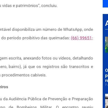
vidas e patrimônios”, concluiu.
ntável disponibiliza um número de WhatsApp, onde
do período proibitivo das queimadas:
(66) 99651-
agem escrita, anexando fotos ou vídeos, detalhando
o, bairro), já que os registros são transcritos e
O
 procedimentos cabíveis.
p
r
7 
eiros
pou da Audiência Pública de Prevenção e Preparação
rpo de Bombeiros Militar. O encontro reuniu