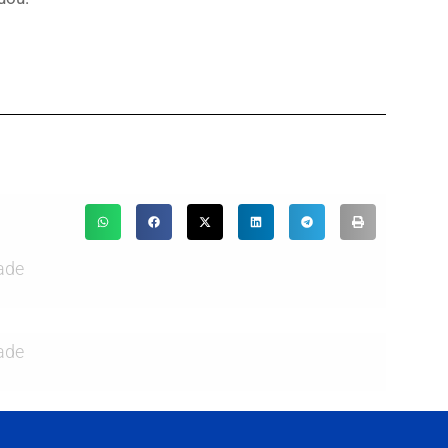
ade
ade