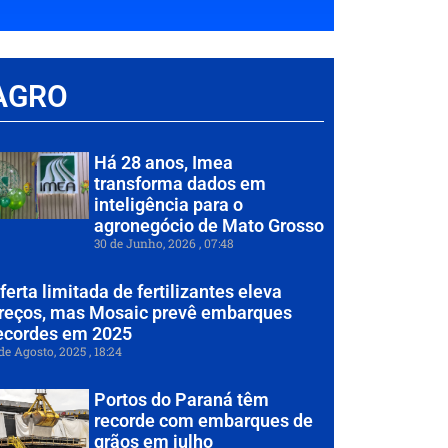
AGRO
Há 28 anos, Imea
transforma dados em
inteligência para o
agronegócio de Mato Grosso
30 de Junho, 2026
07:48
ferta limitada de fertilizantes eleva
reços, mas Mosaic prevê embarques
ecordes em 2025
de Agosto, 2025
18:24
Portos do Paraná têm
recorde com embarques de
grãos em julho