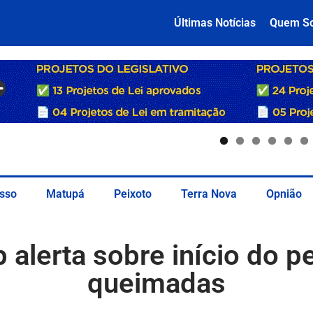
Últimas Notícias
Quem S
sso
Matupá
Peixoto
Terra Nova
Opnião
 alerta sobre início do p
queimadas