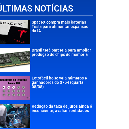
ÚLTIMAS NOTÍCIAS
SpaceX compra mais baterias
Tesla para alimentar expansão
da IA
Brasil terá parceria para ampliar
produção de chips de memória
Lotofácil hoje: veja números e
ganhadores do 3754 (quarta,
05/08)
Redução da taxa de juros ainda é
insuficiente, avaliam entidades