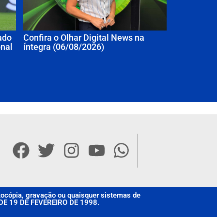
ado
Confira o Olhar Digital News na
onal
íntegra (06/08/2026)
otocópia, gravação ou quaisquer sistemas de
, DE 19 DE FEVEREIRO DE 1998.