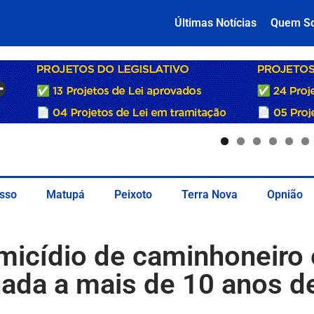
Últimas Notícias
Quem S
sso
Matupá
Peixoto
Terra Nova
Opnião
omicídio de caminhoneiro
ada a mais de 10 anos de