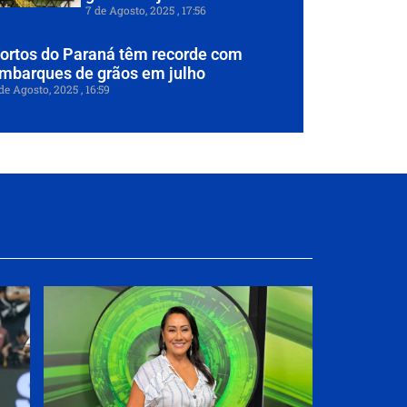
7 de Agosto, 2025
17:56
ortos do Paraná têm recorde com
mbarques de grãos em julho
de Agosto, 2025
16:59