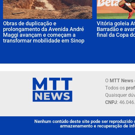
Obras de duplicação e
Vitória goleia A
prolongamento da Avenida André
Barradão e avan
Maggi avançam e começam a
final da Copa do
transformar mobilidade em Sinop
O
MTT News
Todos os
prof
Quaisquer dúv
CNPJ
: 46.04
Nenhum contúdo deste site pode ser reproduzido o
armazenamento e recuperação de info