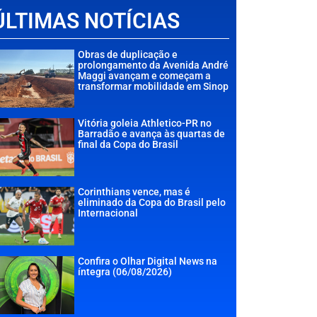
ÚLTIMAS NOTÍCIAS
Obras de duplicação e
prolongamento da Avenida André
Maggi avançam e começam a
transformar mobilidade em Sinop
Vitória goleia Athletico-PR no
Barradão e avança às quartas de
final da Copa do Brasil
Corinthians vence, mas é
eliminado da Copa do Brasil pelo
Internacional
Confira o Olhar Digital News na
íntegra (06/08/2026)