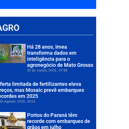
AGRO
Há 28 anos, Imea
transforma dados em
inteligência para o
agronegócio de Mato Grosso
30 de Junho, 2026
07:48
ferta limitada de fertilizantes eleva
reços, mas Mosaic prevê embarques
ecordes em 2025
de Agosto, 2025
18:24
Portos do Paraná têm
recorde com embarques de
grãos em julho