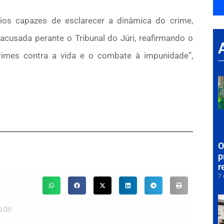
rios capazes de esclarecer a dinâmica do crime,
a acusada perante o Tribunal do Júri, reafirmando o
rimes contra a vida e o combate à impunidade”,
O
p
r
7 
ade