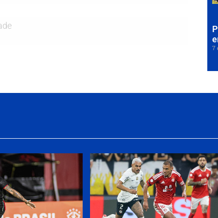
ade
P
e
7 