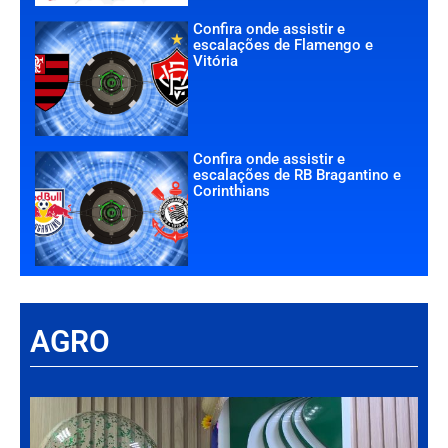
Confira onde assistir e
escalações de Flamengo e
Vitória
Confira onde assistir e
escalações de RB Bragantino e
Corinthians
AGRO
Há
Im