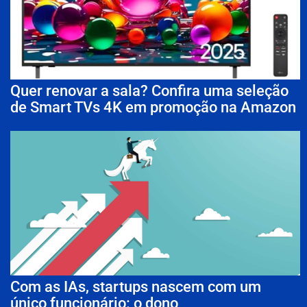
Quer renovar a sala? Confira uma seleção
de Smart TVs 4K em promoção na Amazon
Com as IAs, startups nascem com um
único funcionário: o dono