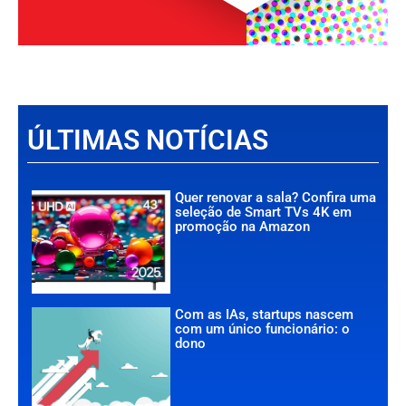
ÚLTIMAS NOTÍCIAS
Quer renovar a sala? Confira uma
seleção de Smart TVs 4K em
promoção na Amazon
Com as IAs, startups nascem
com um único funcionário: o
dono